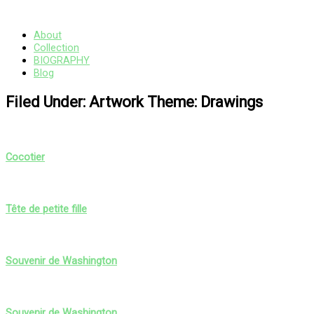
Skip
Main
to
Menu
content
About
Collection
BIOGRAPHY
Blog
Filed Under: Artwork Theme: Drawings
Cocotier
Tête de petite fille
Souvenir de Washington
Souvenir de Washington